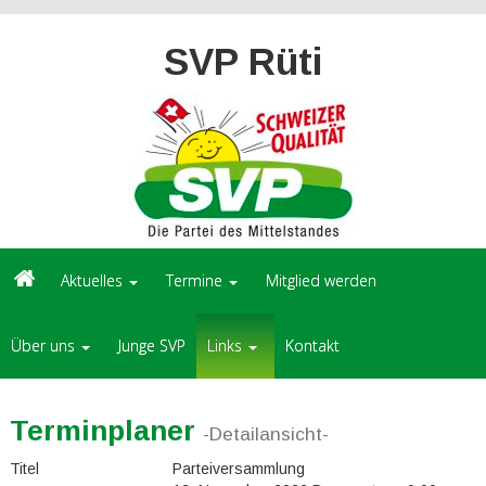
SVP Rüti
Aktuelles
Termine
Mitglied werden
Über uns
Junge SVP
Links
Kontakt
Terminplaner
-Detailansicht-
Titel
Parteiversammlung