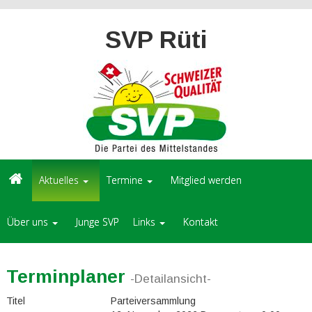
SVP Rüti
Aktuelles
Termine
Mitglied werden
Über uns
Junge SVP
Links
Kontakt
Terminplaner
-Detailansicht-
Titel
Parteiversammlung