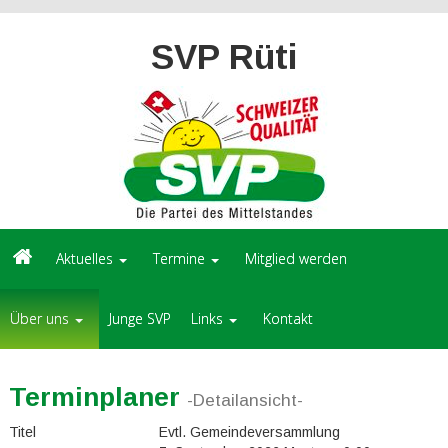
SVP Rüti
Aktuelles
Termine
Mitglied werden
Über uns
Junge SVP
Links
Kontakt
Terminplaner
-Detailansicht-
Titel
Evtl. Gemeindeversammlung