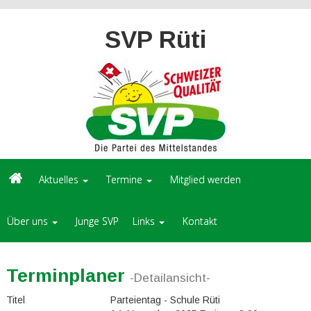
SVP Rüti
Aktuelles
Termine
Mitglied werden
Über uns
Junge SVP
Links
Kontakt
Terminplaner
-Detailansicht-
Titel
Parteientag - Schule Rüti